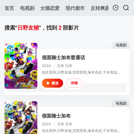
首页
电视剧
女频恋爱
现代都市
反转爽剧
年代穿
我的观影记录
搜索"
日野友辅
"，找到
2
部影片
电视剧
假面骑士加布普通话
2024
/
日本
日本
暂无观看影片的记录
知念英和,日野友辅,宫部望美,塚本高史,千岁真知,泷泽谅,川崎帆帆花,古贺瑠
详情
播放
第18集
电视剧
假面骑士加布
2024
/
日本
日本
知念英和,日野友辅,宫部望美,塚本高史,千岁真知,泷泽谅,川崎帆帆花,古贺瑠