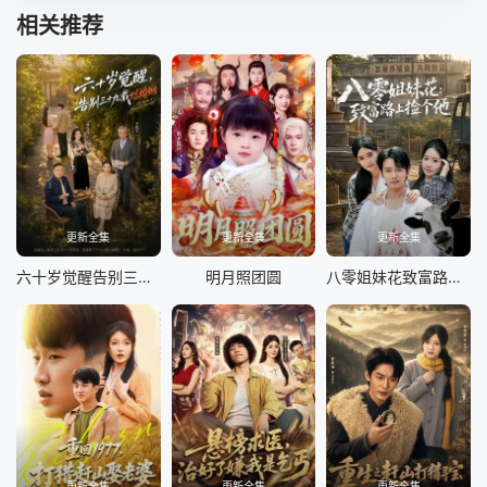
41
42
43
44
相关推荐
45
46
47
48
49
50
51
52
53
54
55
56
57
58
59
60
61
62
更新全集
更新全集
更新全集
六十岁觉醒告别三十九载烂婚姻
明月照团圆
八零姐妹花致富路上捡个他
更新全集
更新全集
更新全集