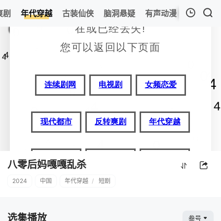
爽剧
年代穿越
古装仙侠
脑洞悬疑
有声动漫
我的观影记录
八零后妈嘎嘎乱杀
08
清空
八零后妈嘎嘎乱杀
2024
中国
年代穿越
/
短剧
选集播放
叁号