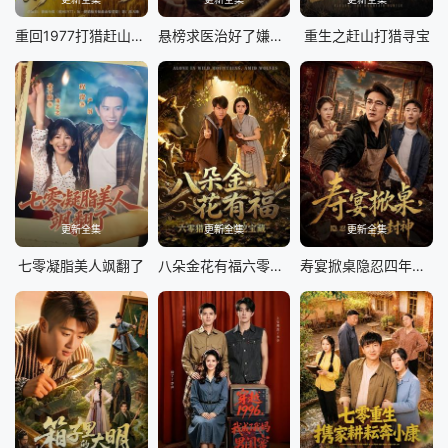
重回1977打猎赶山娶老婆
悬榜求医治好了嫌我是乞丐
重生之赶山打猎寻宝
更新全集
更新全集
更新全集
七零凝脂美人飒翻了
八朵金花有福六零猎户爹进山挖宝藏
寿宴掀桌隐忍四年我封神